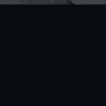
Enseigne
Caractere
accompagne les
ent
la valo
Spécialistes de la
signalétiq
supports sur mesure :
enseign
de véhicules,