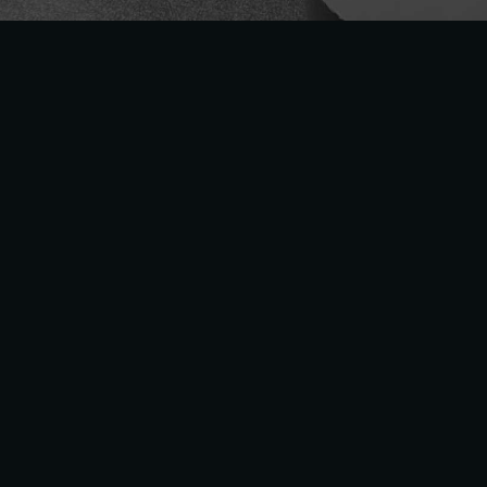
Enseigne
Caractere
accompagne les
ent
la valo
Spécialistes de la
signalétiq
supports sur mesure :
enseign
de véhicules,